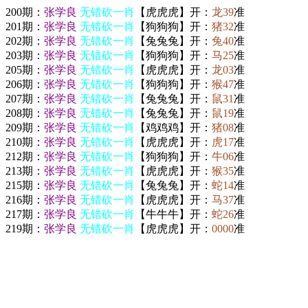
200期：
张学良
无错砍一肖
【虎虎虎】开：
龙39
准
201期：
张学良
无错砍一肖
【狗狗狗】开：
猪32
准
202期：
张学良
无错砍一肖
【兔兔兔】开：
兔40
准
203期：
张学良
无错砍一肖
【狗狗狗】开：
马25
准
205期：
张学良
无错砍一肖
【虎虎虎】开：
龙03
准
206期：
张学良
无错砍一肖
【狗狗狗】开：
猴47
准
207期：
张学良
无错砍一肖
【兔兔兔】开：
鼠31
准
208期：
张学良
无错砍一肖
【兔兔兔】开：
鼠19
准
209期：
张学良
无错砍一肖
【鸡鸡鸡】开：
猪08
准
210期：
张学良
无错砍一肖
【虎虎虎】开：
虎17
准
212期：
张学良
无错砍一肖
【狗狗狗】开：
牛06
准
213期：
张学良
无错砍一肖
【虎虎虎】开：
猴35
准
215期：
张学良
无错砍一肖
【兔兔兔】开：
蛇14
准
216期：
张学良
无错砍一肖
【虎虎虎】开：
马37
准
217期：
张学良
无错砍一肖
【牛牛牛】开：
蛇26
准
219期：
张学良
无错砍一肖
【虎虎虎】开：
0000
准